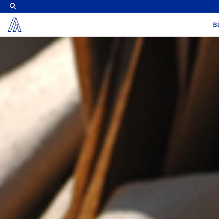
X
B
Alier