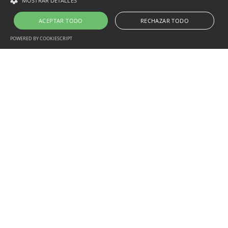
MOSTRAR DETALLES
ACEPTAR TODO
RECHAZAR TODO
POWERED BY COOKIESCRIPT
EL REFINADO ENZIMÁTICO
ES EL FUTURO DEL PAPEL
SOSTENIBLE.
AUTOR/STEPHANIE BYTTEBIER — 18 AGOSTO 2025
SOSTENIBILIDAD E INNOVACIÓN
Y nosotros ya estamos contribuyendo a ello.
En Alier creemos que el reciclaje responsable del papel
debe ir más allá de las mejoras incrementales. La siguiente
fase implica un cambio hacia procesos más inteligentes y
de menor impacto, que preserven la calidad de la fibra y, al
mismo tiempo, reduzcan el consumo energético. El